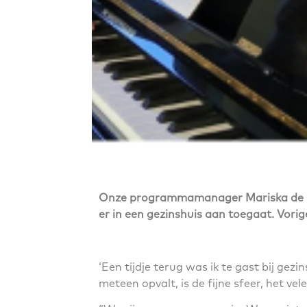
Onze programmamanager Mariska de Baa
er in een gezinshuis aan toegaat. Vori
‘Een tijdje terug was ik te gast bij ge
meteen opvalt, is de fijne sfeer, het vel