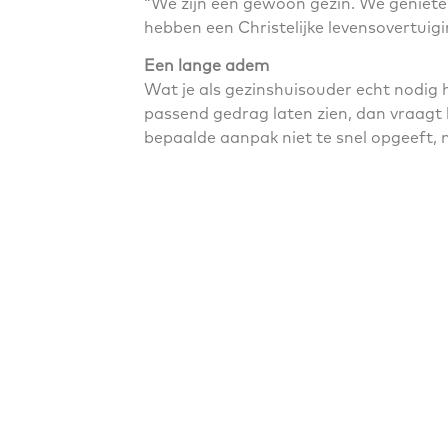
“We zijn een gewoon gezin. We genieten
hebben een Christelijke levensovertuig
Een lange adem
Wat je als gezinshuisouder echt nodig h
passend gedrag laten zien, dan vraagt 
bepaalde aanpak niet te snel opgeeft, 
uit de kinderen te halen, en tegelijker
kan dat hun hele leven een uitdaging bli
Team
Als gezinshuisouder moet je bereid zijn 
maken veel mee en het is belangrijk hen 
maakt delen met je omgeving, vanwege 
belangrijk. Als je als paar een gezinshu
daarin ook willen leren met elkaar.
Datgene wat we terug krijgen, zijn klei
Of een kind dat na lange tijd weer durf
Meer weten?