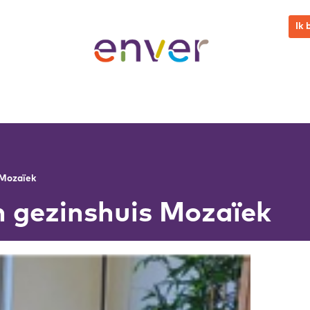
Ik 
 Mozaïek
 gezinshuis Mozaïek