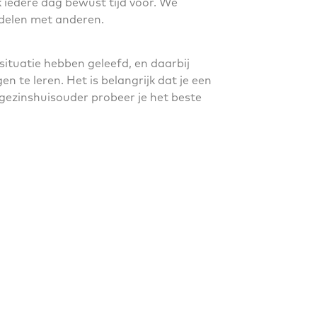
 iedere dag bewust tijd voor. We
 delen met anderen.
situatie hebben geleefd, en daarbij
 te leren. Het is belangrijk dat je een
 gezinshuisouder probeer je het beste
eren bepaalde problematiek hebben, dan
r je gezin. Ook je eigen kinderen
ars en kun je niet alles wat je mee
r kunnen praten, is dan extra
Je moet als team kunnen opereren en
 samen op de bank chips wordt gegeten.