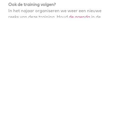
Ook de training volgen?
In het najaar organiseren we weer een nieuwe
reeks van deze training. Houd
de agenda
in de
gaten en schrijf je in.
Bekijk alle nieuwsberichten
Maak het verschil – Als (deeltijd)pleegouder geef je
een kind een plek om écht kind te kunnen zijn.