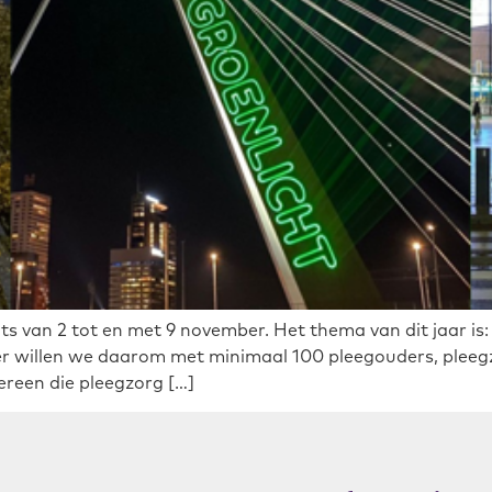
ts van 2 tot en met 9 november. Het thema van dit jaar is
illen we daarom met minimaal 100 pleegouders, pleegzo
ereen die pleegzorg […]