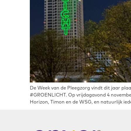
De Week van de Pleegzorg vindt dit jaar plaa
#GROENLICHT. Op vrijdagavond 4 november w
Horizon, Timon en de WSG, en natuurlijk ied