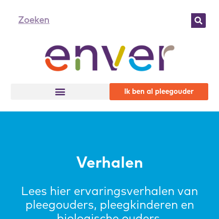
Ik ben al pleegouder
Verhalen
Lees hier ervaringsverhalen van
pleegouders, pleegkinderen en